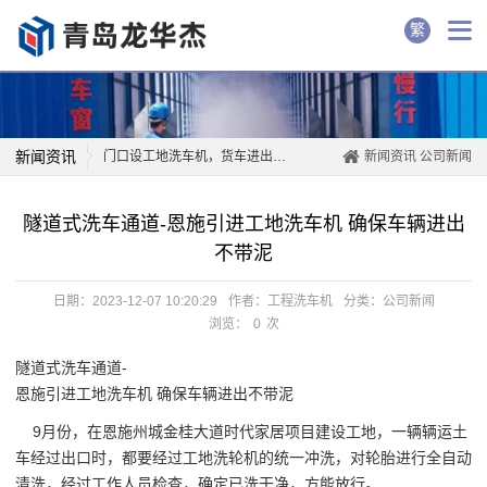
繁
新闻资讯
门口设工地洗车机，货车进出先洗...
新闻资讯
公司新闻
欧德巴斯因为高品质自动工地洗车...
隧道式洗车通道-恩施引进工地洗车机 确保车辆进出
恩施引进工地洗车机 确保车辆进...
不带泥
想运工地垃圾得先过工程洗车机
工程洗车机是治理渣土车污染道路...
日期：2023-12-07 10:20:29
作者：工程洗车机
分类：
公司新闻
安装渣土车工地洗车机,保障拉萨...
浏览：
0
次
隧道式洗车通道-
恩施引进工地洗车机 确保车辆进出不带泥
9月份，在恩施州城金桂大道时代家居项目建设工地，一辆辆运土
车经过出口时，都要经过工地洗轮机的统一冲洗，对轮胎进行全自动
清洗，经过工作人员检查，确定已洗干净，方能放行。