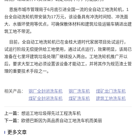
恩施市城市管理局于6月底引进全国一流的全自动工地洗轮机，1
台全自动洗轮机带安装为17万元，该设备具有冲洗时间短、冲洗面
大、水循环使用等优点，可确保散体材料和建筑垃圾运输车辆进出建
筑工地不带泥。
目前，全自动工地洗轮机已在金桂大道时代家居项目处试运行，
试运行阶段无偿提供给工地使用，通过试点运行，效果明显，该局已
准备在七里坪建筑垃圾处理厂继续投入两台。工地洗轮机推广开以
后，要求大型工地必须设置该设备才能动工，并将其作为规范渣土管
理的重要技术手段之一。
相关产品：
钢厂全封闭洗车机
钢厂洗车机
煤矿龙门洗车机
煤矿全封闭洗车机
煤矿洗车机
建筑工地洗车机
上一篇：
想运工地垃圾得先过工程洗车机
下一篇：
欧德巴斯因为高品质自动工地洗车机而美丽
更多文章