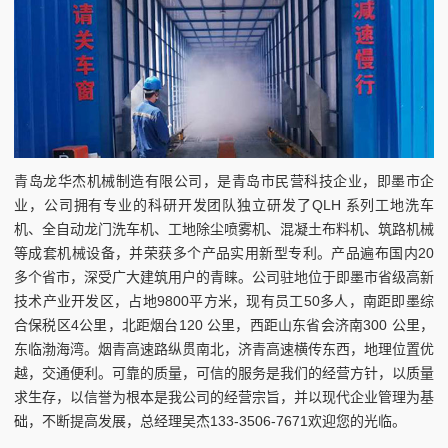
青岛龙华杰机械制造有限公司，是青岛市民营科技企业，即墨市企
业，公司拥有专业的科研开发团队独立研发了QLH 系列工地洗车
机、全自动龙门洗车机、工地除尘喷雾机、混凝土布料机、筑路机械
等成套机械设备，并荣获多个产品实用新型专利。产品遍布国内20
多个省市，深受广大建筑用户的青睐。公司驻地位于即墨市省级高新
技术产业开发区，占地9800平方米，现有员工50多人，南距即墨综
合保税区4公里，北距烟台120 公里，西距山东省会济南300 公里，
东临渤海湾。烟青高速路纵贯南北，济青高速横传东西，地理位置优
越，交通便利。可靠的质量，可信的服务是我们的经营方针，以质量
求生存，以信誉为根本是我公司的经营宗旨，并以现代企业管理为基
础，不断提高发展，总经理吴杰133-3506-7671欢迎您的光临。