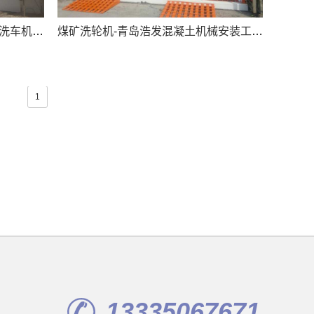
煤矿洗轮机-青岛特固德砂浆工地洗车机案例
煤矿洗轮机-青岛浩发混凝土机械安装工程洗车...
1
13335067671