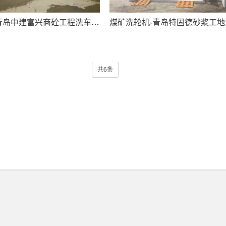
煤矿洗轮机-青岛中建富兴商砼工程洗车机案例
共6条