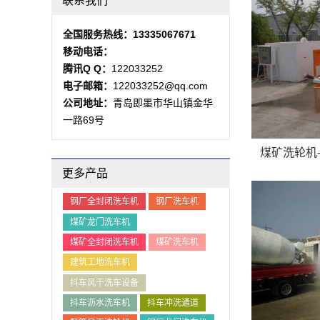
联系我们
煤矿洗轮机-安装渣土车工地洗车机,保障拉萨...
全国服务热线：13335067671
移动电话：
腾讯Q Q：
122033252
电子邮箱：
122033252@qq.com
公司地址：
青岛即墨市华山镇金华
一路69号
煤矿洗轮机-Q
更多产品
钢厂全封闭洗车机
钢厂洗车机
煤矿龙门洗车机
煤矿全封闭洗车机
煤矿洗车机
建筑工地洗车机
抖车风干洗车设备
抖车沥水洗车机
抖车冲洗通道