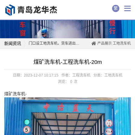
繁
新闻资讯
门口设工地洗车机，货车进出先洗...
产品展示
工地洗车机
欧德巴斯因为高品质自动工地洗车...
煤矿洗车机-工程洗车机-20m
恩施引进工地洗车机 确保车辆进...
想运工地垃圾得先过工程洗车机
日期：2023-12-07 10:17:15
作者：工程洗车机
分类：
工地洗车机
工程洗车机是治理渣土车污染道路...
浏览：
0
次
安装渣土车工地洗车机,保障拉萨...
煤矿洗车机-