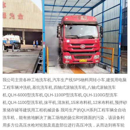
我公司主营各种工地洗车机,汽车生产线SPS物料周转小车,建筑用电脑
工程车辆冲洗机,基坑洗车机,四轴式滚轴洗车机,八轴式滚轴洗车
机,QLH-6000型洗车机,QLH-1100P型洗车机,QLH-1100G型洗车
机,QLH-1100型洗车机,抹平机,清灰机,15米布料机,12米布料机,预拌砂
浆储存罐等建筑用工程机械设备.我司生产的QLH系列工程车辆全自动
洗车机，能有效地解决了施工场地的扬尘和对路面的污染，该设备利
用多方位高压水枪对轮胎及底盘部位进行高压冲洗，从而达到将车轮